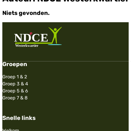
Niets gevonden.
Groepen
Groep 1 & 2
Groep 3 & 4
Groep 5 & 6
Groep 7 & 8
Snelle links
Welkom