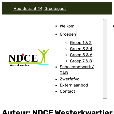
Hoofdstraat 44, Grootegast
Welkom
Groepen
Groep 1 & 2
Groep 3 & 4
Groep 5 & 6
Groep 7 & 8
Scholennetwerk /
JAB
Zwerfafval
Extern aanbod
Contact
Auteur:
NDCE Westerkwartier