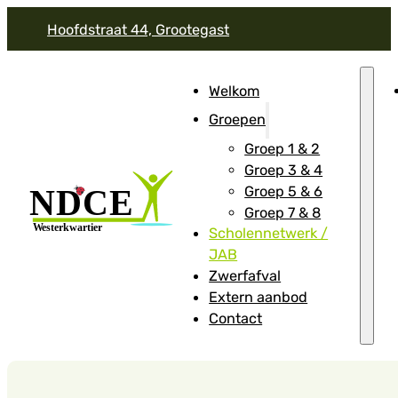
Hoofdstraat 44, Grootegast
Welkom
Groepen
Groep 1 & 2
Groep 3 & 4
Groep 5 & 6
Groep 7 & 8
Scholennetwerk /
JAB
Zwerfafval
Extern aanbod
Contact