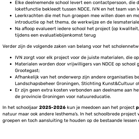
Elke deelnemende school levert een contactpersoon, die d
loketfunctie bekleedt tussen NDCE, IVN en het team van l
Leerkrachten die met hun groepen mee willen doen en met 
introductie op het thema, de werkwijze en de lesmaterial
Na afloop evalueert iedere school het project (op kwalitei
tijdens een evaluatiebijenkomst terug
Verder zijn de volgende zaken van belang voor het scholennetw
IVN zorgt voor elk project voor de juiste materialen, di
Materialen worden door vrijwilligers van NDCE op school 
Grootegast;
Afhankelijk van het onderwerp zijn andere organisaties 
Landschapsbeheer Groningen, Stichting Kunst&Cultuur o
Er zijn geen extra kosten verbonden aan deelname aan het
de provincie Groningen voor natuureducatie.
In het schooljaar
2025-2026
kun je meedoen aan het project
p
natuur maar ook andere lesthema’s. In het schoolbrede project
groepen en toch aansluiting te houden op de bestaande lessen 