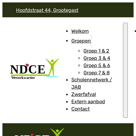
Hoofdstraat 44, Grootegast
Welkom
Groepen
Groep 1 & 2
Groep 3 & 4
Groep 5 & 6
Groep 7 & 8
Scholennetwerk /
JAB
Zwerfafval
Extern aanbod
Contact