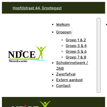
Hoofdstraat 44, Grootegast
Welkom
Groepen
Groep 1 & 2
Groep 3 & 4
Groep 5 & 6
Groep 7 & 8
Scholennetwerk /
JAB
Zwerfafval
Extern aanbod
Contact