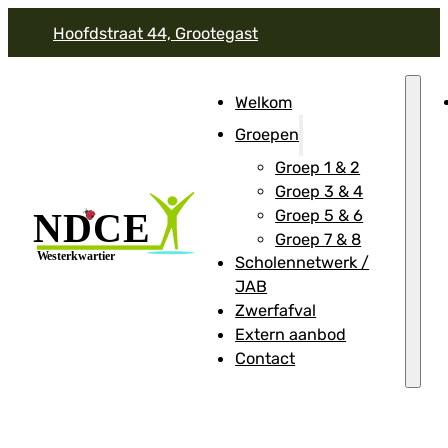
Hoofdstraat 44, Grootegast
Welkom
Groepen
Groep 1 & 2
Groep 3 & 4
Groep 5 & 6
Groep 7 & 8
Scholennetwerk /
JAB
Zwerfafval
Extern aanbod
Contact