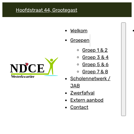
Hoofdstraat 44, Grootegast
Welkom
Groepen
Groep 1 & 2
Groep 3 & 4
Groep 5 & 6
Groep 7 & 8
Scholennetwerk /
JAB
Zwerfafval
Extern aanbod
Contact