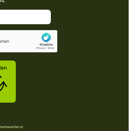
ws.
den
erkwartier.nl