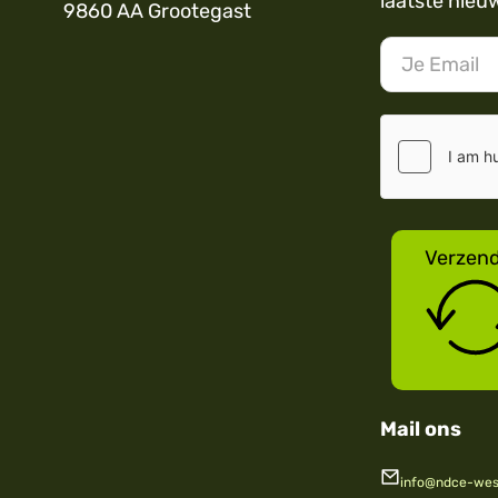
laatste nieu
9860 AA Grootegast
Verzen
Mail ons
info@ndce-west