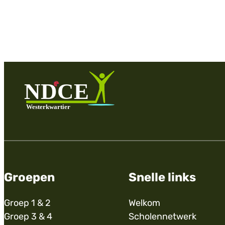
Groepen
Snelle links
Groep 1 & 2
Welkom
Groep 3 & 4
Scholennetwerk