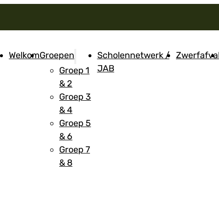
Welkom
Groepen
Scholennetwerk /
Zwerfafva
JAB
Groep 1
& 2
Groep 3
& 4
Groep 5
& 6
Groep 7
& 8