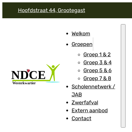
Hoofdstraat 44, Grootegast
Welkom
Groepen
Groep 1 & 2
Groep 3 & 4
Groep 5 & 6
Groep 7 & 8
Scholennetwerk /
JAB
Zwerfafval
Extern aanbod
Contact