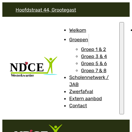
Hoofdstraat 44, Grootegast
Welkom
Groepen
Groep 1 & 2
Groep 3 & 4
Groep 5 & 6
Groep 7 & 8
Scholennetwerk /
JAB
Zwerfafval
Extern aanbod
Contact